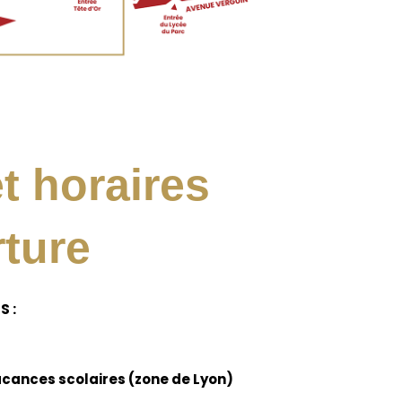
t horaires
rture
S :
acances scolaires (zone de Lyon)