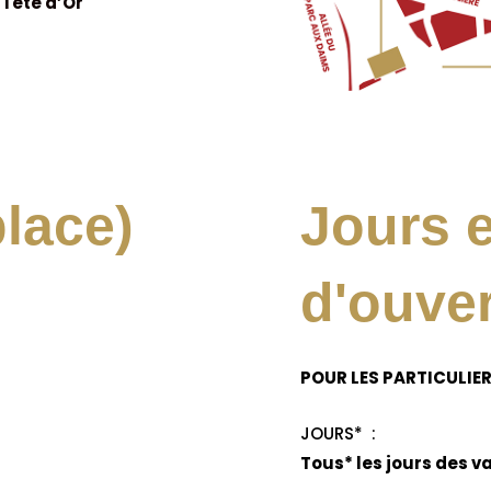
 Tête d’Or
place)
Jours e
d'ouve
POUR LES PARTICULIER
JOURS* :
Tous* les jours des v