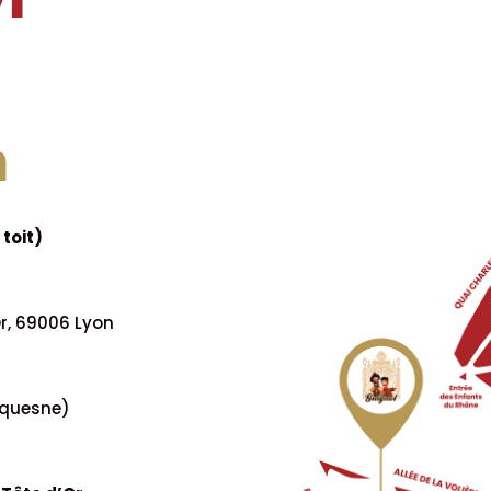
n
 toit)
Or, 69006 Lyon
Duquesne)