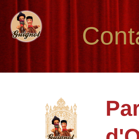
Cont
Par
d'O