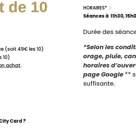
 de 10
HORAIRES* :
Séances à 11h30, 1
Durée des séance
*Selon les condi
e (soit 49€ les 10)
orage, pluie, can
t 59€ les 10)
horaires d’ouver
son achat
.
page Google
** 
suffisante.
City Card ?