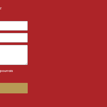
r
 pourrais