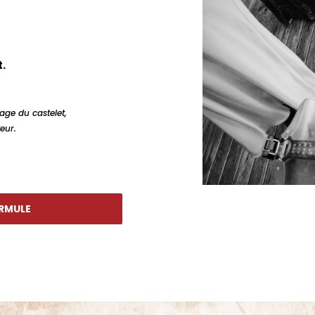
t.
age du castelet,
eur.
ORMULE