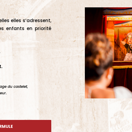
les elles s’adressent,
es enfants en priorité
.
t.
age du castelet,
eur.
ORMULE