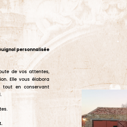
Guignol personnalisée
coute de vos attentes,
on. Elle vous élabora
e tout en conservant
.
tes.
t.