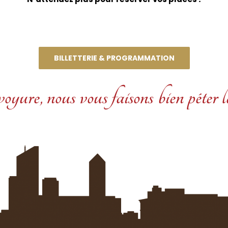
BILLETTERIE & PROGRAMMATION
yure, nous vous faisons bien péter la