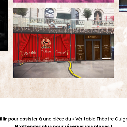
llir
pour assister à une pièce du « Véritable Théatre Guign
N’attendez plus pour réserver vos places !