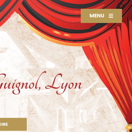
MENU
uignol, Lyon
OIRE